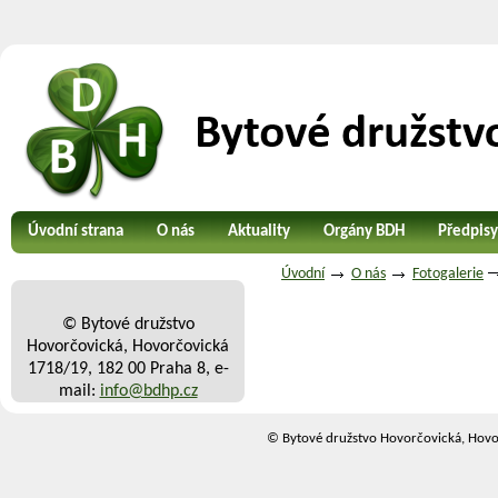
Úvodní strana
O nás
Aktuality
Orgány BDH
Předpisy
Úvodní
O nás
Fotogalerie
© Bytové družstvo
Hovorčovická, Hovorčovická
1718/19, 182 00 Praha 8, e-
mail:
info@bdhp.cz
© Bytové družstvo Hovorčovická, Hovo