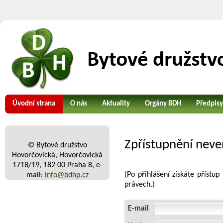
Úvodní strana
O nás
Aktuality
Orgány BDH
Předpisy
Zpřístupnění neveř
© Bytové družstvo
Hovorčovická, Hovorčovická
1718/19, 182 00 Praha 8, e-
(Po přihlášení získáte příst
mail:
info@bdhp.cz
právech.)
E-mail