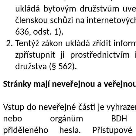
ukládá bytovým družstvům uve
členskou schůzi na internetovýc
636, odst. 1).
Tentýž zákon ukládá zřídit info
zpřístupnit ji prostřednictvím
družstva (§ 562).
Stránky mají neveřejnou a veřejnou
Vstup do neveřejné části je vyhra
nebo orgánům BDH
přiděleného hesla. Přístupo